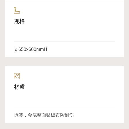
规格
￠650x600mmH
材质
拆装，金属整面贴绒布防刮伤